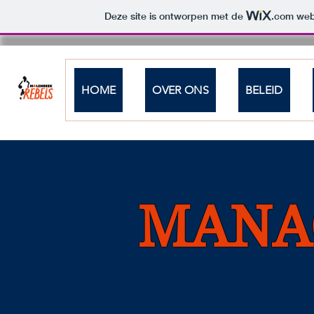
Deze site is ontworpen met de
.com
webs
HOME
OVER ONS
BELEID
MANA